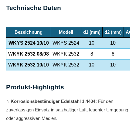
Technische Daten
Bezeichnung
Modell
d1 (mm)
d2 (mm)
Auße
WKYS 2524 10/10
WKYS 2524
10
10
WKYK 2532 08/08
WKYK 2532
8
8
WKYK 2532 10/10
WKYK 2532
10
10
Produkt-Highlights
⭐️
Korrosionsbeständiger Edelstahl 1.4404:
Für den
zuverlässigen Einsatz in salzhaltiger Luft, feuchter Umgebung
oder aggressiven Medien.