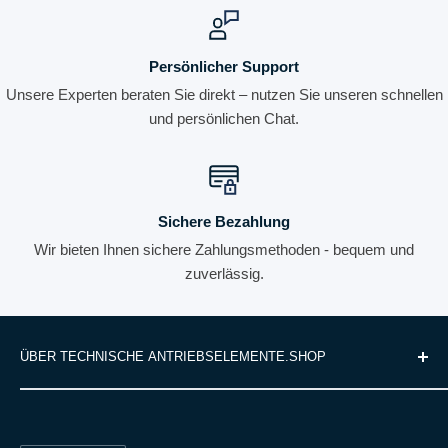
Persönlicher Support
Unsere Experten beraten Sie direkt – nutzen Sie unseren schnellen
und persönlichen Chat.
Sichere Bezahlung
Wir bieten Ihnen sichere Zahlungsmethoden - bequem und
zuverlässig.
ÜBER TECHNISCHE ANTRIEBSELEMENTE.SHOP
Wir sind Ihr Spezialist für hochwertige Antriebstechnik und
Suchen
bieten Ihnen ein umfassendes Sortiment an präzisen und
Versandbedingungen